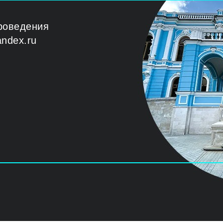
роведения
ndex.ru