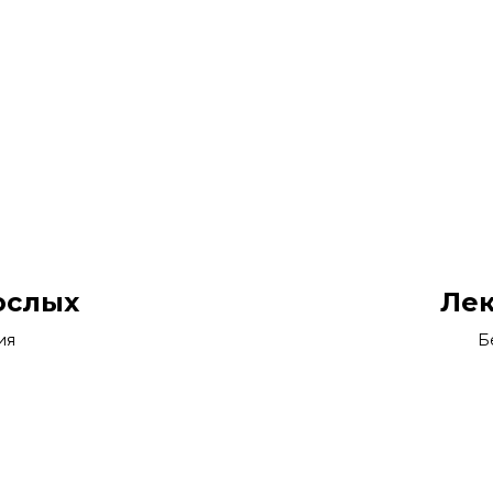
ослых
Лек
ия
Б